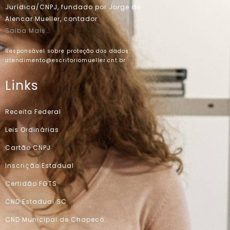
Jurídica/CNPJ, fundado por Jorge de
Alencar Mueller, contador
Saiba Mais…
Responsável sobre proteção dos dados:
atendimento@escritoriomueller.cnt.br
Links
Receita Federal
Leis Ordinárias
Cartão CNPJ
Inscrição Estadual
Certidão FGTS
CND Estadual SC
CND Municipal de Chapecó