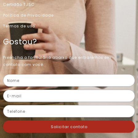
Certidão TJSC
Política de Privacidade
Termos de uso
Gostou?
Preencha o formulário abaixo que entraremos em
contato com você.
Solicitar contato