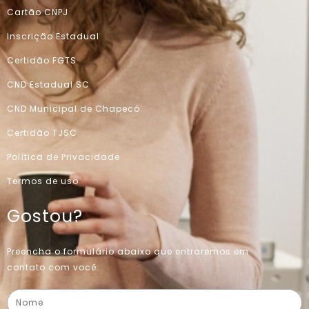
Cartão CNPJ
Inscrição Estadual
Certidão FGTS
CND Estadual SC
CND Municipal de Chapecó
Certidão TJSC
Política de Privacidade
Termos de uso
Gostou?
Preencha o formulário abaixo que entraremos em
contato com você.