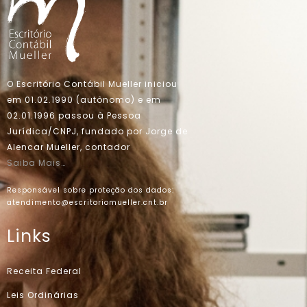
O Escritório Contábil Mueller iniciou
em 01.02.1990 (autônomo) e em
02.01.1996 passou à Pessoa
Jurídica/CNPJ, fundado por Jorge de
Alencar Mueller, contador
Saiba Mais…
Responsável sobre proteção dos dados:
atendimento@escritoriomueller.cnt.br
Links
Receita Federal
Leis Ordinárias